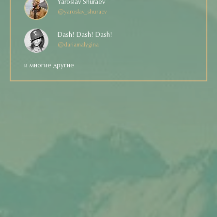
Yaroslav Shuraev
@yaroslav_shuraev
Dash! Dash! Dash!
@dariamalygina
и многие другие
Вдохновись пейзажем на упаковках Greenfield