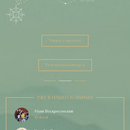
Узнать о проекте
Узнать о проекте
@kasegasanov
Результаты конкурса
Результаты конкурса
УЖЕ В НАШЕЙ КОМАНДЕ
НАЙДИ СВОЕ
ВДОХНОВЕНИЕ
Илия Воскресенский
@elivosk