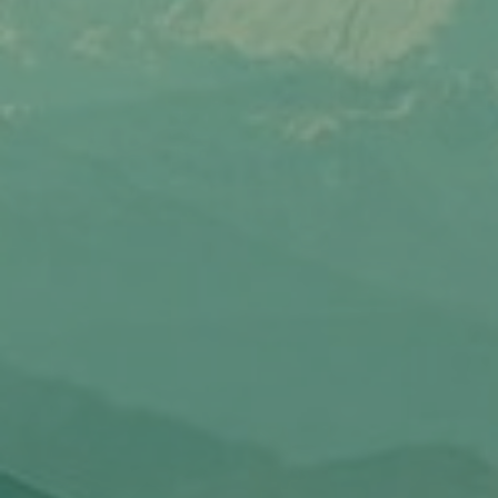
Найди схожий по настроению, цветам или композиции
Выкладывай фото пейзажа с пачкой в Instagram с
#inspired_by_Greenfield #вдохновение_гринфилд и отмечай
профиль @greenfieldworld