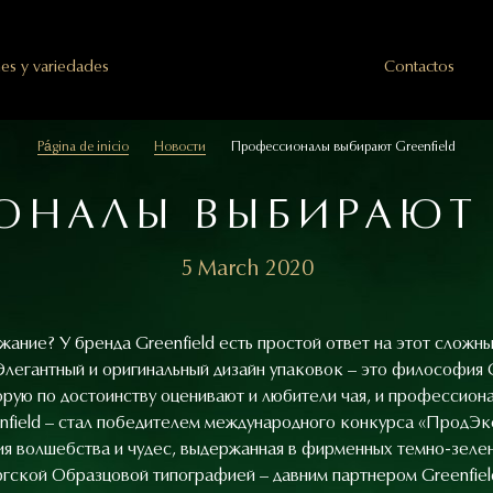
es y variedades
Сontactos
Página de inicio
Новости
Профессионалы выбирают Greenfield
НАЛЫ ВЫБИРАЮТ 
5 March 2020
ание? У бренда Greenfield есть простой ответ на этот сложный
легантный и оригинальный дизайн упаковок – это философия G
орую по достоинству оценивают и любители чая, и профессио
enfield – стал победителем международного конкурса «ПродЭ
я волшебства и чудес, выдержанная в фирменных темно-зелены
гской Образцовой типографией – давним партнером Greenfiel