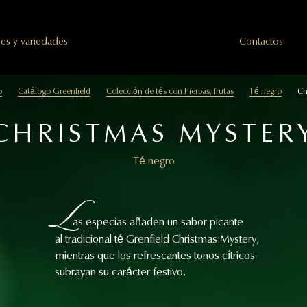
es y variedades
Сontactos
o
Catálogo Greenfield
Colección de tés con hierbas, frutas
Té negro
Ch
CHRISTMAS MYSTER
Té negro
L
as especias añaden un sabor picante
al tradicional té Grenfield Christmas Mystery,
mientras que los refrescantes tonos cítricos
subrayan su carácter festivo.