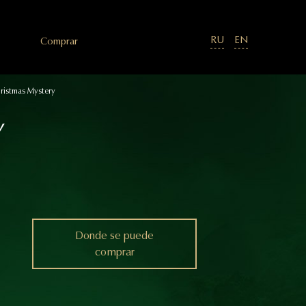
RU
EN
Comprar
ristmas Mystery
Y
Donde se puede
Donde se puede
comprar
comprar